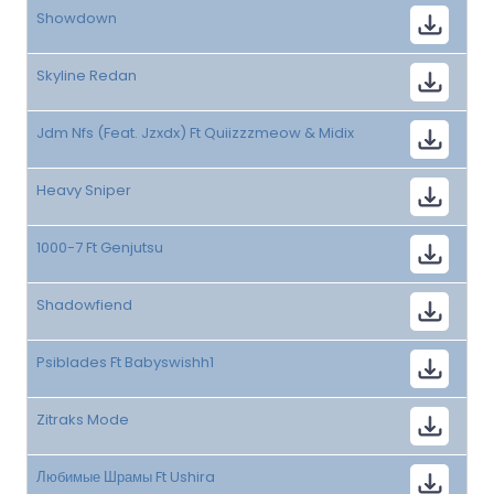
Showdown
Skyline Redan
Jdm Nfs (Feat. Jzxdx) Ft Quiizzzmeow & Midix
Heavy Sniper
1000-7 Ft Genjutsu
Shadowfiend
Psiblades Ft Babyswishh1
Zitraks Mode
Любимые Шрамы Ft Ushira