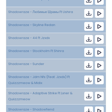
Shadowraze - Любимые Шрамы Ft Ushira
Shadowraze - Skyline Redan
Shadowraze - 44 Ft Jzxdx
Shadowraze - Stockholm Ft Shinra
Shadowraze - Sunder
Shadowraze - Jdm Nfs (Feat. Jzxdx) Ft
Quiizzzmeow & Midix
Shadowraze - Adaptive Strike Ft Lxner &
Quiizzzmeow
Shadowraze - Shadowfiend