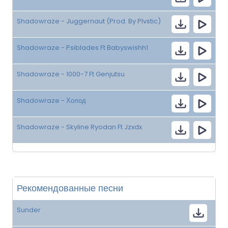
Shadowraze - Juggernaut (Prod. By Plvstic)
Shadowraze - Psiblades Ft Babyswishh1
Shadowraze - 1000-7 Ft Genjutsu
Shadowraze - Холод
Shadowraze - Skyline Ryodan Ft Jzxdx
Рекомендованные песни
Sunder