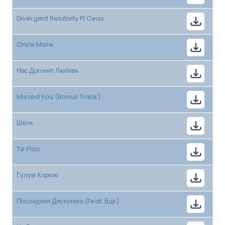
Divergent Relativity Ft Ceas
Once More
Нас Догонит Любовь
Missed You (Bonus Track)
Шёлк
Te Plac
Гүлүм Коркпо
Последняя Дискотека (Feat. Бцх)