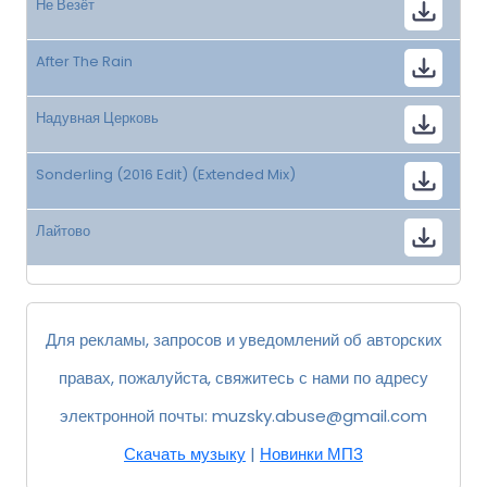
Не Везёт
After The Rain
Надувная Церковь
Sonderling (2016 Edit) (Extended Mix)
Лайтово
Для рекламы, запросов и уведомлений об авторских
правах, пожалуйста, свяжитесь с нами по адресу
электронной почты:
muzsky.abuse@gmail.com
Скачать музыку
|
Новинки МП3